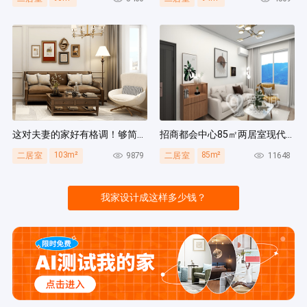
这对夫妻的家好有格调！够简洁还复古，好打扫卫生太贴心~
招商都会中心85㎡两居室现代简约风装修案例
103m²
85m²
9879
11648
二居室
二居室
我家设计成这样多少钱？