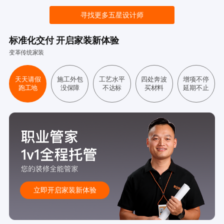
寻找更多五星设计师
标准化交付 开启家装新体验
变革传统家装
天天请假
施工外包
工艺水平
四处奔波
增项不停
跑工地
没保障
不达标
买材料
延期不止
立即开启家装新体验