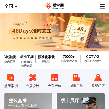
全国
70000+
CCTV-2
C轮融资
标准工期
标准化家装
家庭信赖之选
施工合作伙伴
业内首家
开创者
新房48天
老房55天
免费报价
城市工地
参观门店
整屋案例
专属设计
整装套餐
线上展厅
全一线大牌 一站搞定