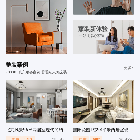
家装新体验
一站式省心家装
整装案例
更多>
70000+真实服务案例 看看别人怎么装
北京风景96㎡两居室现代简约风装修案例
鑫阳花园1栋94平米两居室现代简约风装修案例
96m²
94m²
5466
4569
二居室
二居室