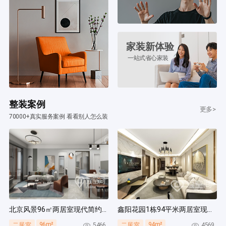
家装新体验
一站式省心家装
整装案例
更多>
70000+真实服务案例 看看别人怎么装
北京风景96㎡两居室现代简约风装修案例
鑫阳花园1栋94平米两居室现代简约风装修案例
96m²
94m²
5466
4569
二居室
二居室