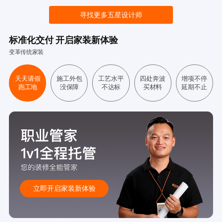
寻找更多五星设计师
标准化交付 开启家装新体验
变革传统家装
天天请假
施工外包
工艺水平
四处奔波
增项不停
跑工地
没保障
不达标
买材料
延期不止
立即开启家装新体验