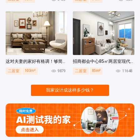
这对夫妻的家好有格调！够简洁还复古，好打扫卫生太贴心~
招商都会中心85㎡两居室现代简约风装修案例
103m²
85m²
9879
11648
二居室
二居室
我家设计成这样多少钱？