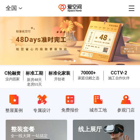
全国
70000+
CCTV-2
C轮融资
标准工期
标准化家装
家庭信赖之选
施工合作伙伴
业内首家
开创者
新房48天
老房55天
免费报价
城市工地
参观门店
整屋案例
专属设计
整装套餐
线上展厅
全一线大牌 一站搞定